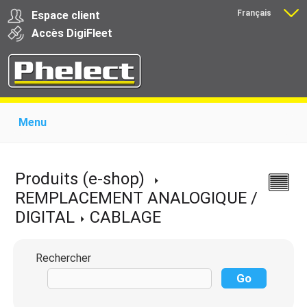
Français
Espace client
Nederlands
Accès
Digi
Fleet
Menu
Home
Présentation
Produits pour garages
Produits pour transporteurs
Formations
Produits (e-shop)
Actualité
Support
Download
Liens
REMPLACEMENT ANALOGIQUE /
Contact
DIGITAL
CABLAGE
Rechercher