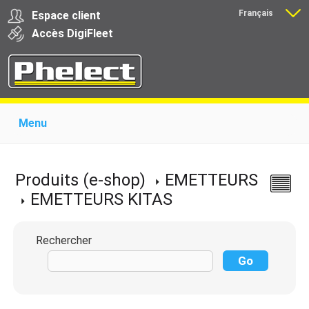
Français
Espace client
Nederlands
Accès
Digi
Fleet
Menu
Home
Présentation
Produits pour garages
Produits pour transporteurs
Formations
Produits (e-shop)
EMETTEURS
Actualité
Support
Download
Liens
EMETTEURS KITAS
Contact
Rechercher