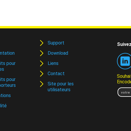
Support
Suivez
ntation
Download
its pour
Liens
es
Contact
Souhai
its pour
Encode
Site pour les
porteurs
utilisateurs
tions
lité