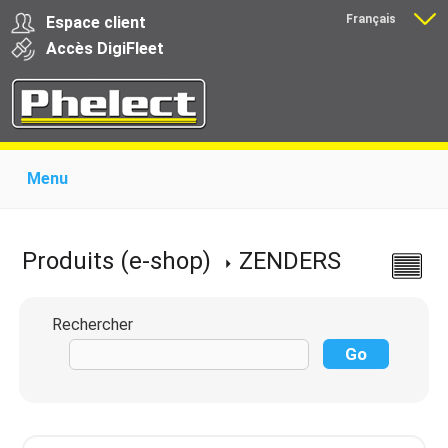
Français
Espace client
Nederlands
Accès
Digi
Fleet
Menu
Home
Présentation
Produits pour garages
Produits pour transporteurs
Formations
Produits (e-shop)
ZENDERS
Actualité
Support
Download
Liens
Contact
Rechercher