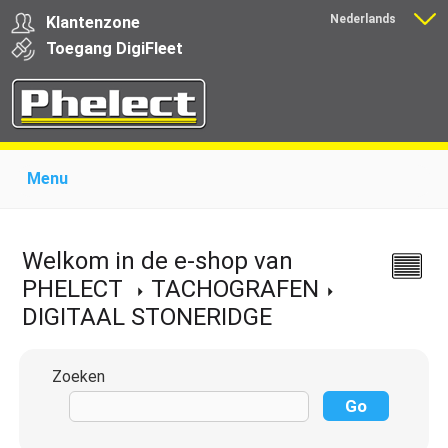
Nederlands
Klantenzone
Français
Toegang
Digi
Fleet
Menu
Home
Over Phelect
Producten voor garages
Producten voor transporteurs
Opleiding
Nieuws
Welkom in de e-shop van
Ondersteuning
Download
Links
Contact
PHELECT
TACHOGRAFEN
DIGITAAL STONERIDGE
Zoeken