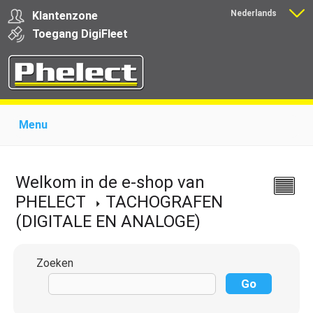
Nederlands
Klantenzone
Français
Toegang
Digi
Fleet
Menu
Home
Over Phelect
Producten voor garages
Producten voor transporteurs
Opleiding
Nieuws
Welkom in de e-shop van
Ondersteuning
Download
Links
Contact
PHELECT
TACHOGRAFEN
(DIGITALE EN ANALOGE)
Zoeken