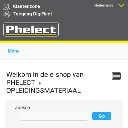
Nederlands
Klantenzone
Français
Toegang
Digi
Fleet
Menu
Home
Over Phelect
Producten voor garages
Producten voor transporteurs
Opleiding
Nieuws
Welkom in de e-shop van
Ondersteuning
Download
Links
Contact
PHELECT
OPLEIDINGSMATERIAAL
Zoeken