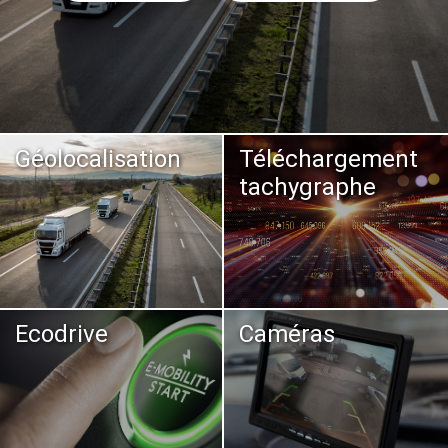
Géolocalisation
Téléchargement
tachygraphe
Ecodrive
Caméras