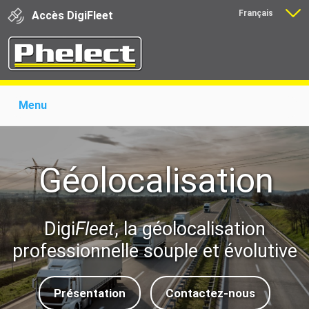
Français
Accès
Digi
Fleet
Nederlands
Menu
Home
Présentation
Produits
Installation OBU Viapass
Actualité
Revendeurs
Géolocalisation
Support
Newsletter
Download
Liens
Contact
Digi
Fleet
, la géolocalisation
professionnelle souple et évolutive
Présentation
Contactez-nous