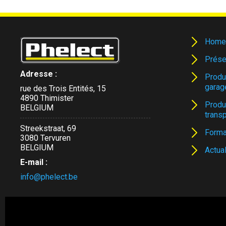
Home
Prése
Adresse :
Produ
garag
rue des Trois Entités, 15
4890 Thimister
Produ
BELGIUM
trans
Streekstraat, 69
Forma
3080 Tervuren
BELGIUM
Actual
E-mail :
info@phelect.be